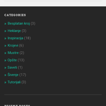
CATEGORIES
Besplatan kroj
(3)
Heklanje
(3)
Inspiracija
(18)
Krojevi
(6)
Mustre
(2)
Opšte
(13)
Saveti
(1)
Šivenje
(17)
Tutorijali
(3)