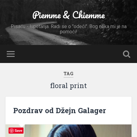
Piemme & Chiemme
Pisaću - lupetanja. Radi se o "odeći". Bog neka mi je na
pomoći!
TAG
floral print
Pozdrav od Džejn Galager
Save