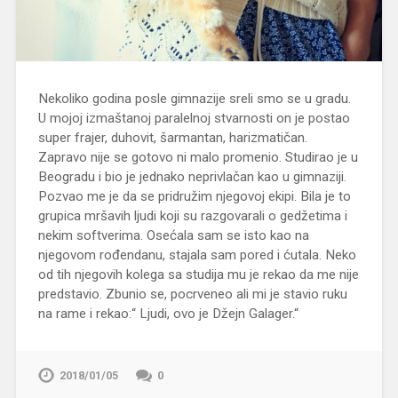
Nekoliko godina posle gimnazije sreli smo se u gradu.
U mojoj izmaštanoj paralelnoj stvarnosti on je postao
super frajer, duhovit, šarmantan, harizmatičan.
Zapravo nije se gotovo ni malo promenio. Studirao je u
Beogradu i bio je jednako neprivlačan kao u gimnaziji.
Pozvao me je da se pridružim njegovoj ekipi. Bila je to
grupica mršavih ljudi koji su razgovarali o gedžetima i
nekim softverima. Osećala sam se isto kao na
njegovom rođendanu, stajala sam pored i ćutala. Neko
od tih njegovih kolega sa studija mu je rekao da me nije
predstavio. Zbunio se, pocrveneo ali mi je stavio ruku
na rame i rekao:“ Ljudi, ovo je Džejn Galager.“
2018/01/05
0