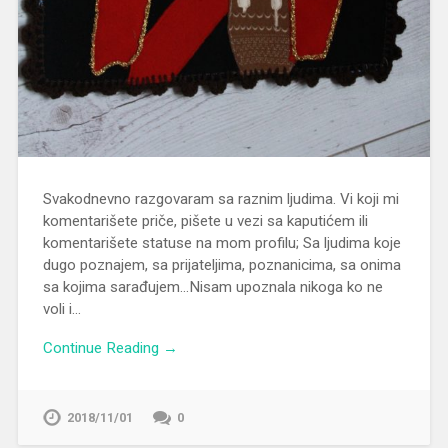
Svakodnevno razgovaram sa raznim ljudima. Vi koji mi
komentarišete priče, pišete u vezi sa kaputićem ili
komentarišete statuse na mom profilu; Sa ljudima koje
dugo poznajem, sa prijateljima, poznanicima, sa onima
sa kojima sarađujem…Nisam upoznala nikoga ko ne
voli i…
Continue Reading →
2018/11/01
0