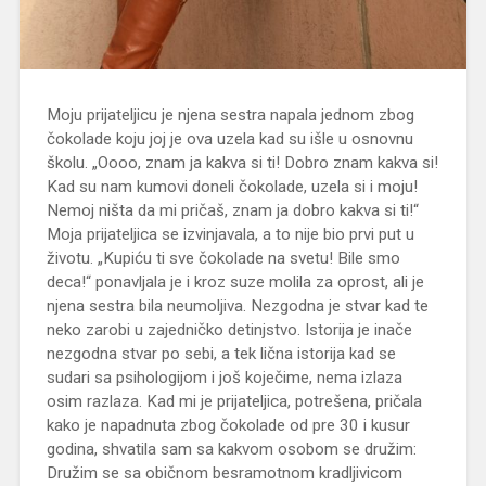
Moju prijateljicu je njena sestra napala jednom zbog
čokolade koju joj je ova uzela kad su išle u osnovnu
školu. „Oooo, znam ja kakva si ti! Dobro znam kakva si!
Kad su nam kumovi doneli čokolade, uzela si i moju!
Nemoj ništa da mi pričaš, znam ja dobro kakva si ti!“
Moja prijateljica se izvinjavala, a to nije bio prvi put u
životu. „Kupiću ti sve čokolade na svetu! Bile smo
deca!“ ponavljala je i kroz suze molila za oprost, ali je
njena sestra bila neumoljiva. Nezgodna je stvar kad te
neko zarobi u zajedničko detinjstvo. Istorija je inače
nezgodna stvar po sebi, a tek lična istorija kad se
sudari sa psihologijom i još koječime, nema izlaza
osim razlaza. Kad mi je prijateljica, potrešena, pričala
kako je napadnuta zbog čokolade od pre 30 i kusur
godina, shvatila sam sa kakvom osobom se družim:
Družim se sa običnom besramotnom kradljivicom