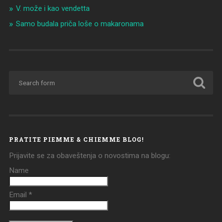
V. može i kao vendetta
Samo budala priča loše o makaronama
PRATITE PIEMME & CHIEMME BLOG!
Prijavite se za obaveštenja o novostima na blogu:
Name
Email *