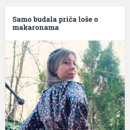
Samo budala priča loše o
makaronama