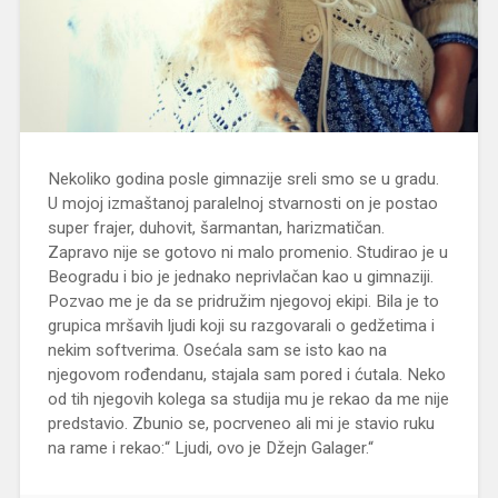
Nekoliko godina posle gimnazije sreli smo se u gradu.
U mojoj izmaštanoj paralelnoj stvarnosti on je postao
super frajer, duhovit, šarmantan, harizmatičan.
Zapravo nije se gotovo ni malo promenio. Studirao je u
Beogradu i bio je jednako neprivlačan kao u gimnaziji.
Pozvao me je da se pridružim njegovoj ekipi. Bila je to
grupica mršavih ljudi koji su razgovarali o gedžetima i
nekim softverima. Osećala sam se isto kao na
njegovom rođendanu, stajala sam pored i ćutala. Neko
od tih njegovih kolega sa studija mu je rekao da me nije
predstavio. Zbunio se, pocrveneo ali mi je stavio ruku
na rame i rekao:“ Ljudi, ovo je Džejn Galager.“