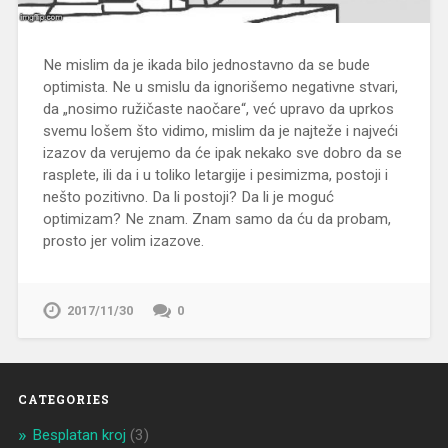
Ne mislim da je ikada bilo jednostavno da se bude
optimista. Ne u smislu da ignorišemo negativne stvari,
da „nosimo ružičaste naočare“, već upravo da uprkos
svemu lošem što vidimo, mislim da je najteže i najveći
izazov da verujemo da će ipak nekako sve dobro da se
rasplete, ili da i u toliko letargije i pesimizma, postoji i
nešto pozitivno. Da li postoji? Da li je moguć
optimizam? Ne znam. Znam samo da ću da probam,
prosto jer volim izazove.
2017/11/30
0
CATEGORIES
Besplatan kroj
(3)