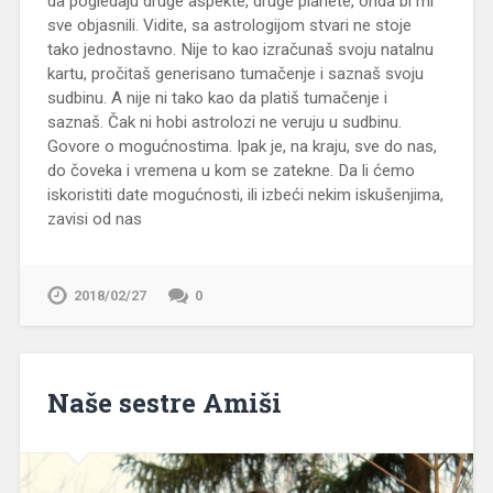
da pogledaju druge aspekte, druge planete, onda bi mi
sve objasnili. Vidite, sa astrologijom stvari ne stoje
tako jednostavno. Nije to kao izračunaš svoju natalnu
kartu, pročitaš generisano tumačenje i saznaš svoju
sudbinu. A nije ni tako kao da platiš tumačenje i
saznaš. Čak ni hobi astrolozi ne veruju u sudbinu.
Govore o mogućnostima. Ipak je, na kraju, sve do nas,
do čoveka i vremena u kom se zatekne. Da li ćemo
iskoristiti date mogućnosti, ili izbeći nekim iskušenjima,
zavisi od nas
2018/02/27
0
Naše sestre Amiši