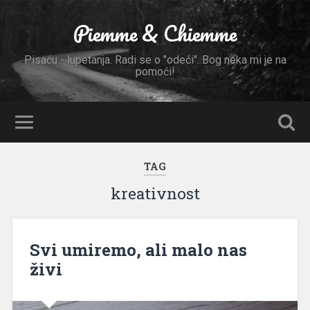
Piemme & Chiemme
Pisaću - lupetanja. Radi se o "odeći". Bog neka mi je na
pomoći!
TAG
kreativnost
Svi umiremo, ali malo nas
živi