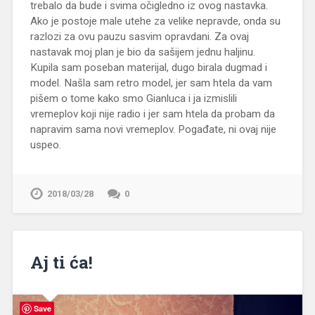
trebalo da bude i svima očigledno iz ovog nastavka.
Ako je postoje male utehe za velike nepravde, onda su
razlozi za ovu pauzu sasvim opravdani. Za ovaj
nastavak moj plan je bio da sašijem jednu haljinu.
Kupila sam poseban materijal, dugo birala dugmad i
model. Našla sam retro model, jer sam htela da vam
pišem o tome kako smo Gianluca i ja izmislili
vremeplov koji nije radio i jer sam htela da probam da
napravim sama novi vremeplov. Pogađate, ni ovaj nije
uspeo.
2018/03/28
0
Aj ti ća!
Save