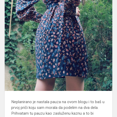
Neplanirano je nastala pauza na ovom blogu i to baš u
prvoj priči koju sam morala da podelim na dva dela.
Prihvatam tu pauzu kao zasluženu kaznu a to bi