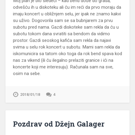
Moj plan je bio sledeći – kad bend dođe do grada,
odvešću ih u diskoteku ali ću im reći da prvo moraju da
imaju koncert u obližnjem selu, jer ipak ne znamo kakvi
su uživo. Dogovorila sam se sa bubnjarem za prvu
subotu pred nama. Gazdi diskoteke sam rekla da ću u
subotu tokom dana svratiti sa bendom da vidimo
prostor. Gazdi seoskog kafića sam rekla da najavi
svima u selu rok koncert u subotu. Mami sam rekla da
iskomunicira sa tatom oko toga da rok bend spava kod
nas za vikend (ili ću ilegalno prelaziti granice i ići na
koncerte koji me interesuju). Računala sam na sve,
osim na sebe.
2018/01/18
4
Pozdrav od Džejn Galager