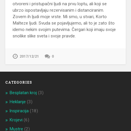
otvoreni i pristupačni ljudi na prvu loptu, ali koji se
ubrzo ispostavljaju rezervisanim i distanciranim.
Zovem ih ljudi moje vrste. Mi smo, u stvari, Korto
Malteze ljudi. Svuda se pojavljujemo, ali to je zato što
idemo nekim svojim putevima. Čergari koji imaju svoje
snolike slike sveta i svoje pravde.
2017/12/21
0
CATEGORIES
Besplatan kroj
(3)
Heklanje
(3)
Inspiracija
(18)
Krojevi
(6)
Mustre
(2)