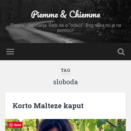
Piemme & Chiemme
Pisaću - lupetanja. Radi se o "odeći". Bog neka mi je na
pomoći!
TAG
sloboda
Korto Malteze kaput
Save