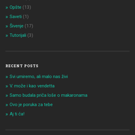
Opšte
(13)
Saveti
(1)
Šivenje
(17)
Tutorijali
(3)
RECENT POSTS
Svi umiremo, ali malo nas živi
V. može i kao vendetta
Samo budala priča loše o makaronama
Ovo je poruka za tebe
Aj ti ća!