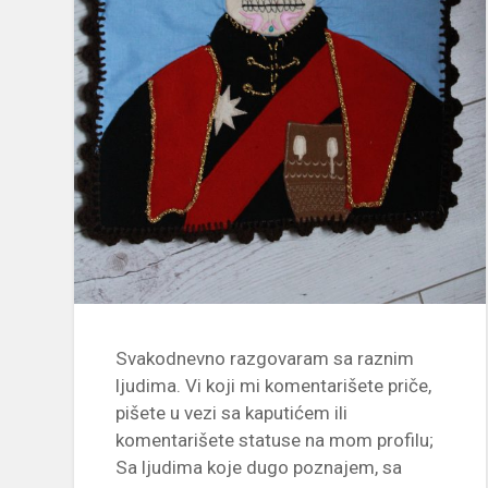
Svakodnevno razgovaram sa raznim
ljudima. Vi koji mi komentarišete priče,
pišete u vezi sa kaputićem ili
komentarišete statuse na mom profilu;
Sa ljudima koje dugo poznajem, sa