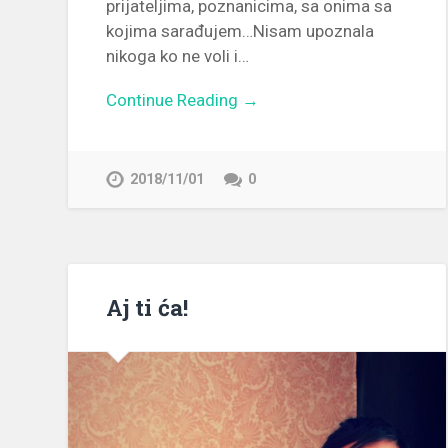
prijateljima, poznanicima, sa onima sa
kojima sarađujem…Nisam upoznala
nikoga ko ne voli i…
Continue Reading →
2018/11/01
0
Aj ti ća!