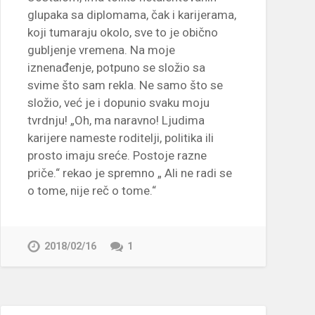
glupaka sa diplomama, čak i karijerama,
koji tumaraju okolo, sve to je obično
gubljenje vremena. Na moje
iznenađenje, potpuno se složio sa
svime što sam rekla. Ne samo što se
složio, već je i dopunio svaku moju
tvrdnju! „Oh, ma naravno! Ljudima
karijere nameste roditelji, politika ili
prosto imaju sreće. Postoje razne
priče.“ rekao je spremno „ Ali ne radi se
o tome, nije reč o tome.“
2018/02/16
1