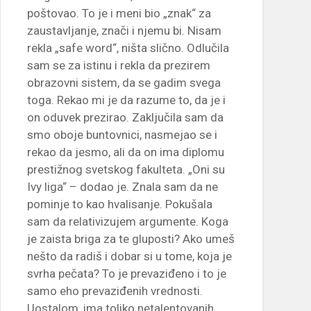
poštovao. To je i meni bio „znak“ za
zaustavljanje, znači i njemu bi. Nisam
rekla „safe word“, ništa slično. Odlučila
sam se za istinu i rekla da prezirem
obrazovni sistem, da se gadim svega
toga. Rekao mi je da razume to, da je i
on oduvek prezirao. Zaključila sam da
smo oboje buntovnici, nasmejao se i
rekao da jesmo, ali da on ima diplomu
prestižnog svetskog fakulteta. „Oni su
Ivy liga“ – dodao je. Znala sam da ne
pominje to kao hvalisanje. Pokušala
sam da relativizujem argumente. Koga
je zaista briga za te gluposti? Ako umeš
nešto da radiš i dobar si u tome, koja je
svrha pečata? To je prevaziđeno i to je
samo eho prevaziđenih vrednosti.
Uostalom, ima toliko netalentovanih