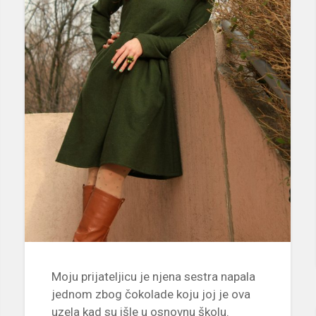
Moju prijateljicu je njena sestra napala
jednom zbog čokolade koju joj je ova
uzela kad su išle u osnovnu školu.