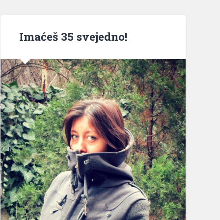
Imaćeš 35 svejedno!