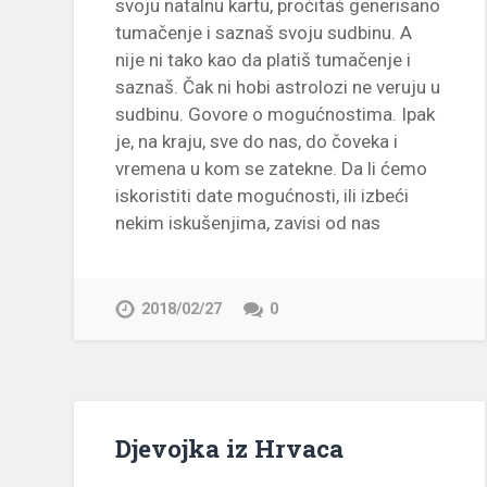
svoju natalnu kartu, pročitaš generisano
tumačenje i saznaš svoju sudbinu. A
nije ni tako kao da platiš tumačenje i
saznaš. Čak ni hobi astrolozi ne veruju u
sudbinu. Govore o mogućnostima. Ipak
je, na kraju, sve do nas, do čoveka i
vremena u kom se zatekne. Da li ćemo
iskoristiti date mogućnosti, ili izbeći
nekim iskušenjima, zavisi od nas
2018/02/27
0
Djevojka iz Hrvaca