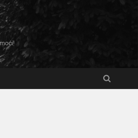
omoći!