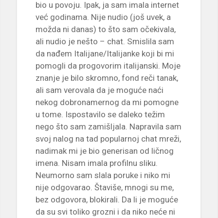
bio u povoju. Ipak, ja sam imala internet
već godinama. Nije nudio (još uvek, a
možda ni danas) to što sam očekivala,
ali nudio je nešto – chat. Smislila sam
da nađem Italijane/Italijanke koji bi mi
pomogli da progovorim italijanski. Moje
znanje je bilo skromno, fond reči tanak,
ali sam verovala da je moguće naći
nekog dobronamernog da mi pomogne
u tome. Ispostavilo se daleko težim
nego što sam zamišljala. Napravila sam
svoj nalog na tad popularnoj chat mreži,
nadimak mi je bio generisan od ličnog
imena. Nisam imala profilnu sliku.
Neumorno sam slala poruke i niko mi
nije odgovarao. Štaviše, mnogi su me,
bez odgovora, blokirali. Da li je moguće
da su svi toliko grozni i da niko neće ni