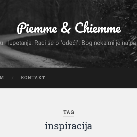
Piemme & Chiemme
u - lupetanja. Radi se o "odeći". Bog neka mi je na p
EM
KONTAKT
TAG
inspiracija