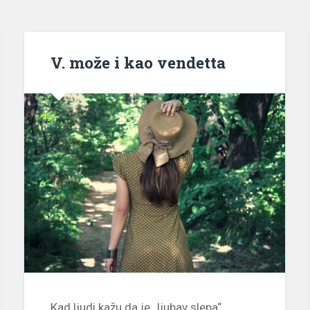
V. može i kao vendetta
Kad ljudi kažu da je „ljubav slepa“,