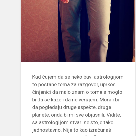
Kad čujem da se neko bavi astrologijom
to postane tema za razgovor, uprkos
činjenici da malo znam o tome a moglo
bi da se kaže i da ne verujem. Morali bi
da pogledaju druge aspekte, druge
planete, onda bi mi sve objasnili. Vidite,
sa astrologijom stvari ne stoje tako
jednostavno. Nije to kao izračunaš