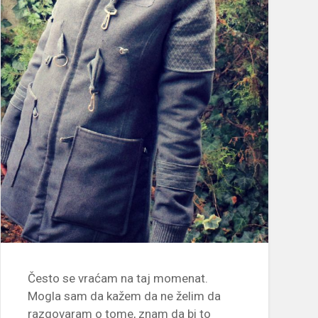
Često se vraćam na taj momenat.
Mogla sam da kažem da ne želim da
razgovaram o tome, znam da bi to