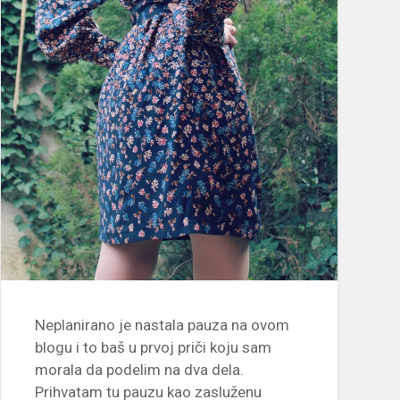
Neplanirano je nastala pauza na ovom
blogu i to baš u prvoj priči koju sam
morala da podelim na dva dela.
Prihvatam tu pauzu kao zasluženu