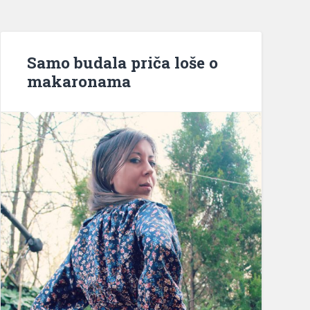
Samo budala priča loše o
makaronama