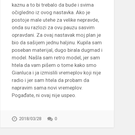
kaznu a to bi trebalo da bude i svima
očigledno iz ovog nastavka. Ako je
postoje male utehe za velike nepravde,
onda su razlozi za ovu pauzu sasvim
opravdani. Za ovaj nastavak moj plan je
bio da sašijem jednu haljinu. Kupila sam
poseban materijal, dugo birala dugmad i
model. Našla sam retro model, jer sam
htela da vam pišem o tome kako smo
Gianluca i ja izmislili vremeplov koji nije
radio i jer sam htela da probam da
napravim sama novi vremeplov.
Pogađate, ni ovaj nije uspeo.
2018/03/28
0